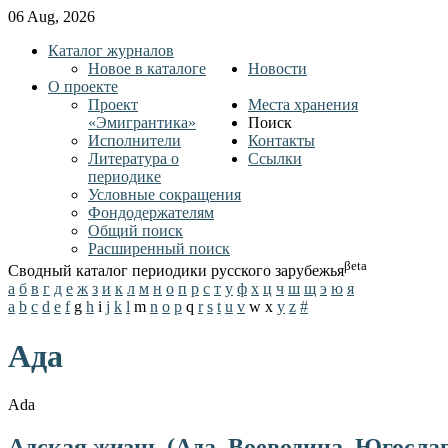
06 Aug, 2026
Каталог журналов
Новое в каталоге
Новости
О проекте
Проект
Места хранения
«Эмигрантика»
Поиск
Исполнители
Контакты
Литература о
Ссылки
периодике
Условные сокращения
Фондодержателям
Общий поиск
Расширенный поиск
βeta
Сводный каталог периодики русского зарубежья
а
б
в
г
д
е
ж
з
и
к
л
м
н
о
п
р
с
т
у
ф
х
ц
ч
ш
щ
э
ю
я
a
b
c
d
e
f
g
h
i
j
k
l
m
n
o
p
q
r
s
t
u
v
w
x
y
z
#
Ада
Ada
Адская жизнь (Ада, Воеводина, Югослав