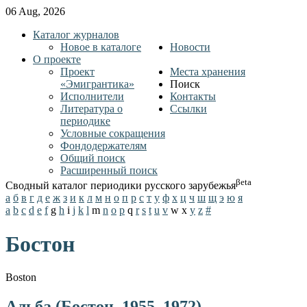
06 Aug, 2026
Каталог журналов
Новое в каталоге
Новости
О проекте
Проект
Места хранения
«Эмигрантика»
Поиск
Исполнители
Контакты
Литература о
Ссылки
периодике
Условные сокращения
Фондодержателям
Общий поиск
Расширенный поиск
βeta
Сводный каталог периодики русского зарубежья
а
б
в
г
д
е
ж
з
и
к
л
м
н
о
п
р
с
т
у
ф
х
ц
ч
ш
щ
э
ю
я
a
b
c
d
e
f
g
h
i
j
k
l
m
n
o
p
q
r
s
t
u
v
w
x
y
z
#
Бостон
Boston
Альба (Бостон, 1955–1972)