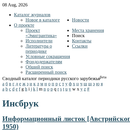
08 Aug, 2026
Каталог журналов
Новое в каталоге
Новости
О проекте
Проект
Места хранения
«Эмигрантика»
Поиск
Исполнители
Контакты
Литература о
Ссылки
периодике
Условные сокращения
Фондодержателям
Общий поиск
Расширенный поиск
βeta
Сводный каталог периодики русского зарубежья
а
б
в
г
д
е
ж
з
и
к
л
м
н
о
п
р
с
т
у
ф
х
ц
ч
ш
щ
э
ю
я
a
b
c
d
e
f
g
h
i
j
k
l
m
n
o
p
q
r
s
t
u
v
w
x
y
z
#
Инсбрук
Информационный листок [Австрийского 
1950)