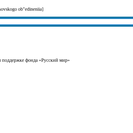
asovskogo ob"edineniia]
и поддержке фонда «Русский мир»