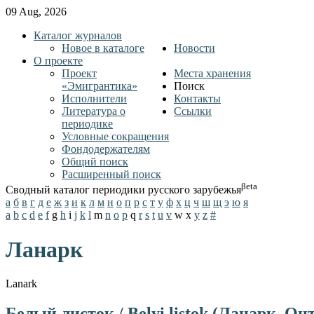
09 Aug, 2026
Каталог журналов
Новое в каталоге
Новости
О проекте
Проект
Места хранения
«Эмигрантика»
Поиск
Исполнители
Контакты
Литература о
Ссылки
периодике
Условные сокращения
Фондодержателям
Общий поиск
Расширенный поиск
βeta
Сводный каталог периодики русского зарубежья
а
б
в
г
д
е
ж
з
и
к
л
м
н
о
п
р
с
т
у
ф
х
ц
ч
ш
щ
э
ю
я
a
b
c
d
e
f
g
h
i
j
k
l
m
n
o
p
q
r
s
t
u
v
w
x
y
z
#
Ланарк
Lanark
Белый листок / Belyi listok (Ланарк, Он