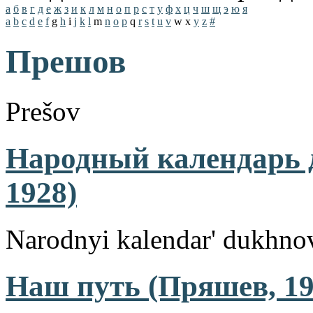
а
б
в
г
д
е
ж
з
и
к
л
м
н
о
п
р
с
т
у
ф
х
ц
ч
ш
щ
э
ю
я
a
b
c
d
e
f
g
h
i
j
k
l
m
n
o
p
q
r
s
t
u
v
w
x
y
z
#
Прешов
Prešov
Народный календарь 
1928)
Narodnyi kalendar' dukhno
Наш путь (Пряшев, 19