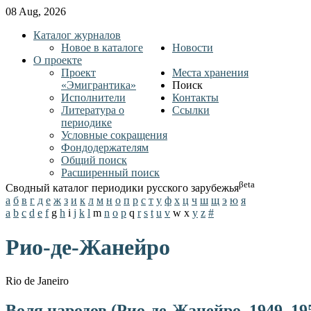
08 Aug, 2026
Каталог журналов
Новое в каталоге
Новости
О проекте
Проект
Места хранения
«Эмигрантика»
Поиск
Исполнители
Контакты
Литература о
Ссылки
периодике
Условные сокращения
Фондодержателям
Общий поиск
Расширенный поиск
βeta
Сводный каталог периодики русского зарубежья
а
б
в
г
д
е
ж
з
и
к
л
м
н
о
п
р
с
т
у
ф
х
ц
ч
ш
щ
э
ю
я
a
b
c
d
e
f
g
h
i
j
k
l
m
n
o
p
q
r
s
t
u
v
w
x
y
z
#
Рио-де-Жанейро
Rio de Janeiro
Воля народов (Рио-де-Жанейро, 1949–19