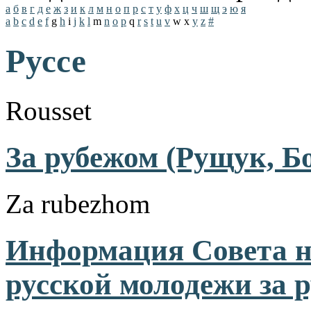
а
б
в
г
д
е
ж
з
и
к
л
м
н
о
п
р
с
т
у
ф
х
ц
ч
ш
щ
э
ю
я
a
b
c
d
e
f
g
h
i
j
k
l
m
n
o
p
q
r
s
t
u
v
w
x
y
z
#
Руссе
Rousset
За рубежом (Рущук, Бо
Za rubezhom
Информация Совета 
русской молодежи за р