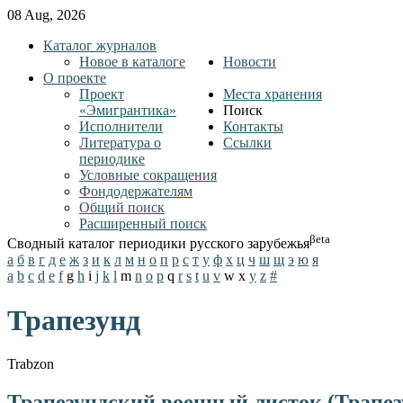
08 Aug, 2026
Каталог журналов
Новое в каталоге
Новости
О проекте
Проект
Места хранения
«Эмигрантика»
Поиск
Исполнители
Контакты
Литература о
Ссылки
периодике
Условные сокращения
Фондодержателям
Общий поиск
Расширенный поиск
βeta
Сводный каталог периодики русского зарубежья
а
б
в
г
д
е
ж
з
и
к
л
м
н
о
п
р
с
т
у
ф
х
ц
ч
ш
щ
э
ю
я
a
b
c
d
e
f
g
h
i
j
k
l
m
n
o
p
q
r
s
t
u
v
w
x
y
z
#
Трапезунд
Trabzon
Трапезундский военный листок (Трапезу