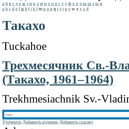
а
б
в
г
д
е
ж
з
и
к
л
м
н
о
п
р
с
т
у
ф
х
ц
ч
ш
щ
э
ю
я
a
b
c
d
e
f
g
h
i
j
k
l
m
n
o
p
q
r
s
t
u
v
w
x
y
z
#
Такахо
Tuckahoe
Трехмесячник Св.-Вл
(Такахо, 1961–1964)
Trekhmesiachnik Sv.-Vladim
Уточнить
Добавить издание
Добавить ссылку