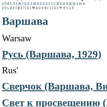
а
б
в
г
д
е
ж
з
и
к
л
м
н
о
п
р
с
т
у
ф
х
ц
ч
ш
щ
э
ю
я
a
b
c
d
e
f
g
h
i
j
k
l
m
n
o
p
q
r
s
t
u
v
w
x
y
z
#
Варшава
Warsaw
Русь (Варшава, 1929)
Rus'
Сверчок (Варшава, Ви
Свет к просвещению (