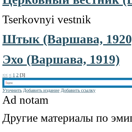
Tserkovnyi vestnik
Штык (Варшава, 1920
Эхо (Варшава, 1919)
<<
<
1
2
[
3
]
Уточнить
Добавить издание
Добавить ссылку
Ad notam
Другие материалы по эмиг
www.emigrantika.ru