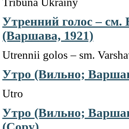
Tribuna Ukrainy
Утренний голос – см.
(Варшава, 1921)
Utrennii golos – sm. Varsha
Утро (Вильно; Варшав
Utro
Утро (Вильно; Варшав
(Copy)