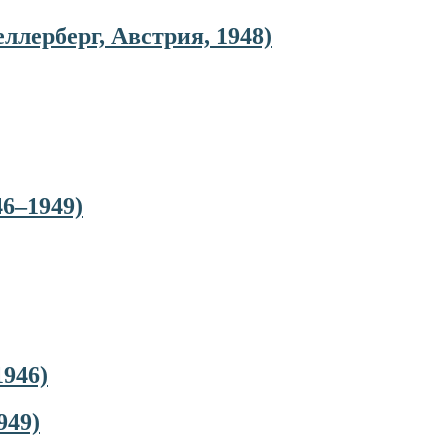
еллерберг, Австрия, 1948)
46–1949)
1946)
949)