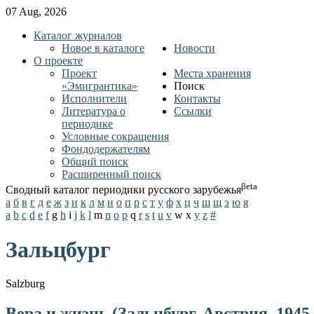
07 Aug, 2026
Каталог журналов
Новое в каталоге
Новости
О проекте
Проект
Места хранения
«Эмигрантика»
Поиск
Исполнители
Контакты
Литература о
Ссылки
периодике
Условные сокращения
Фондодержателям
Общий поиск
Расширенный поиск
βeta
Сводный каталог периодики русского зарубежья
а
б
в
г
д
е
ж
з
и
к
л
м
н
о
п
р
с
т
у
ф
х
ц
ч
ш
щ
э
ю
я
a
b
c
d
e
f
g
h
i
j
k
l
m
n
o
p
q
r
s
t
u
v
w
x
y
z
#
Зальцбург
Salzburg
Вера и жизнь (Зальцбург, Австрия, 1945