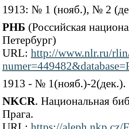
1913: № 1 (нояб.), № 2 (де
РНБ
(Российская национа
Петербург)
URL:
http://www.nlr.ru/rli
numer=449482&database=P
1913 - № 1(нояб.)-2(дек.).
NKCR
. Национальная би
Прага.
URL:
https://aleph.nkp.cz/F