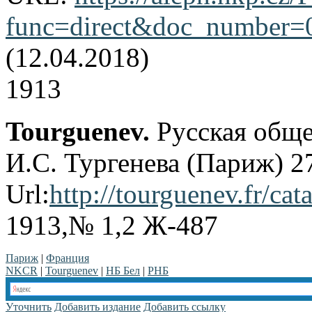
func=direct&doc_number
(12.04.2018)
1913
Tourguenev.
Русская обще
И.С. Тургенева (Париж) 2
Url:
http://tourguenev.fr/cat
1913,№ 1,2 Ж-487
Париж
|
Франция
NKCR
|
Tourguenev
|
НБ Бел
|
РНБ
Уточнить
Добавить издание
Добавить ссылку