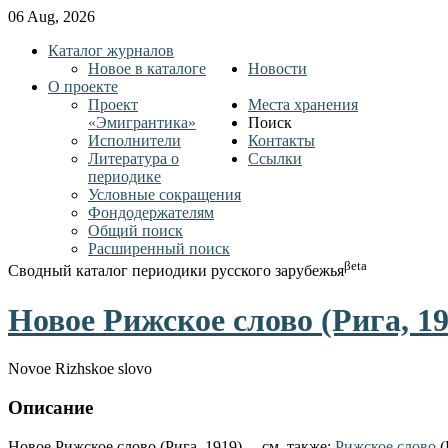
06 Aug, 2026
Каталог журналов
Новое в каталоге
Новости
О проекте
Проект
Места хранения
«Эмигрантика»
Поиск
Исполнители
Контакты
Литература о
Ссылки
периодике
Условные сокращения
Фондодержателям
Общий поиск
Расширенный поиск
βeta
Сводный каталог периодики русского зарубежья
Новое Рижское слово (Рига, 19
Novoe Rizhskoe slovo
Описание
Новое Рижское слово (Рига, 1919). – см. также:
Рижское слово
(