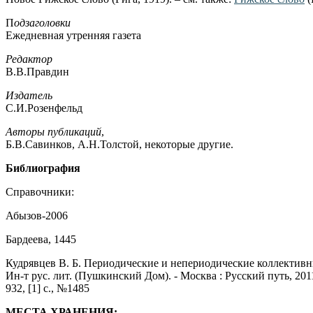
П
одзаголовки
Ежедневная утренняя газета
Редактор
В.В.Правдин
Издатель
С.И.Розенфельд
Авторы публикаций
,
Б.В.Савинков, А.Н.Толстой, некоторые другие.
Библиография
Справочники:
Абызов-2006
Бардеева, 1445
Кудрявцев В. Б. Периодические и непериодические коллективные 
Ин-т рус. лит. (Пушкинский Дом). - Москва : Русский путь, 2011
932, [1] с., №1485
МЕСТА ХРАНЕНИЯ: