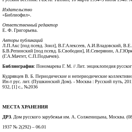
Издательство
«Библиофил».
Ответственный редактор
Е. Ф. Григорьева.
Авторы публикаций
Л.П.Акс [под псевд. Зоил], В.Г.Алексеев, А.И.Владовский, В.Е
Б.В.Репинский [под псевд. Б.Свободин], И.Северянин, А.Г.Юрк
(Г.А.Мачтет, С.П.Подъячев).
Библиография
: Пономарева Г. М. // Лит. энциклопедия русского
Кудрявцев В. Б. Периодические и непериодические коллективные 
Ин-т рус. лит. (Пушкинский Дом). - Москва : Русский путь, 2011
932, [1] с., №2036
МЕСТА ХРАНЕНИЯ
ДРЗ
. Дом русского зарубежья им. А. Солженицына, Москва. (08
1937 № 2(292) – 06.01