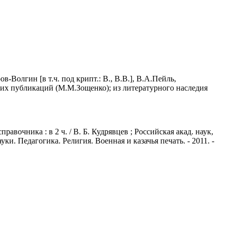
Волгин [в т.ч. под крипт.: В., В.В.], В.А.Пейль,
ских публикаций (М.М.Зощенко); из литературного наследия
вочника : в 2 ч. / В. Б. Кудрявцев ; Российская акад. наук,
ки. Педагогика. Религия. Военная и казачья печать. - 2011. -