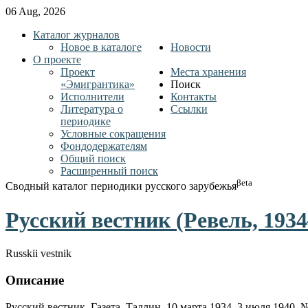
06 Aug, 2026
Каталог журналов
Новое в каталоге
Новости
О проекте
Проект
Места хранения
«Эмигрантика»
Поиск
Исполнители
Контакты
Литература о
Ссылки
периодике
Условные сокращения
Фондодержателям
Общий поиск
Расширенный поиск
βeta
Сводный каталог периодики русского зарубежья
Русский вестник (Ревель, 1934
Russkii vestnik
Описание
Русский вестник. Газета. Таллин, 10 марта 1934–3 июля 1940. 