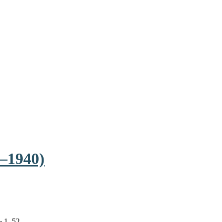
–1940)
№ 1–52.