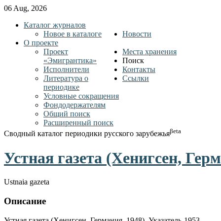
06 Aug, 2026
Каталог журналов
Новое в каталоге
Новости
О проекте
Проект
Места хранения
«Эмигрантика»
Поиск
Исполнители
Контакты
Литература о
Ссылки
периодике
Условные сокращения
Фондодержателям
Общий поиск
Расширенный поиск
βeta
Сводный каталог периодики русского зарубежья
Устная газета (Хенигсен, Герм
Ustnaia gazeta
Описание
Устная газета (Хенигсен, Германия, 1948). Указатель-1953