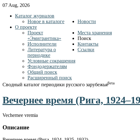
07 Aug, 2026
Каталог журналов
Новое в каталоге
Новости
О проекте
Проект
Места хранения
«Эмигрантика»
Поиск
Исполнители
Контакты
Литература о
Ссылки
периодике
Условные сокращения
Фондодержателям
Общий поиск
Расширенный поиск
βeta
Сводный каталог периодики русского зарубежья
Вечернее время (Рига, 1924–19
Vechernee vremia
Описание
Вечернее время (Рига, 1924–1925, 1932).