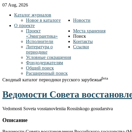
07 Aug, 2026
Каталог журналов
Новое в каталоге
Новости
О проекте
Проект
Места хранения
«Эмигрантика»
Поиск
Исполнители
Контакты
Литература о
Ссылки
периодике
Условные сокращения
Фондодержателям
Общий поиск
Расширенный поиск
βeta
Сводный каталог периодики русского зарубежья
Ведомости Совета восстановле
Vedomosti Soveta vosstanovleniia Rossiiskogo gosudarstva
Описание
Ведомости Совета восстановления Российского государства (М