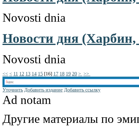
Novosti dnia
Новости дня (Харбин, 
Novosti dnia
<<
<
11
12
13
14
15
[
16
]
17
18
19
20
>
>>
Уточнить
Добавить издание
Добавить ссылку
Ad notam
Другие материалы по эмиг
www.emigrantika.ru