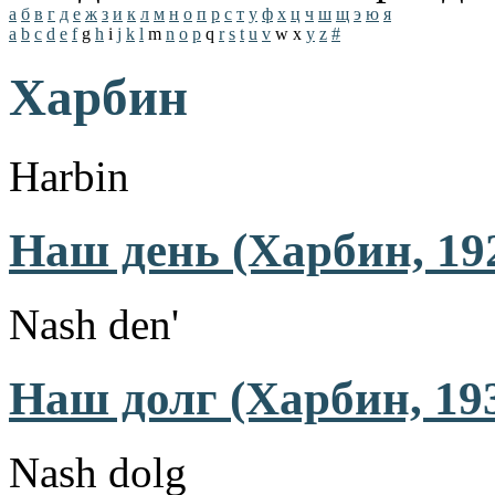
а
б
в
г
д
е
ж
з
и
к
л
м
н
о
п
р
с
т
у
ф
х
ц
ч
ш
щ
э
ю
я
a
b
c
d
e
f
g
h
i
j
k
l
m
n
o
p
q
r
s
t
u
v
w
x
y
z
#
Харбин
Harbin
Наш день (Харбин, 19
Nash den'
Наш долг (Харбин, 19
Nash dolg