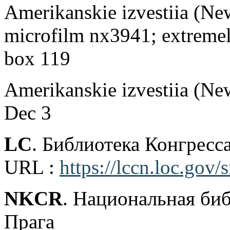
Amerikanskie izvestiia (N
microfilm nx3941; extremel
box 119
Amerikanskie izvestiia (Ne
Dec 3
LC
. Библиотека Конгрес
URL :
https://lccn.loc.gov
NKCR
. Национальная би
Прага