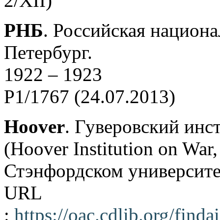
2/XII)
РНБ
. Российская национа
Петербург.
1922 – 1923
Р1/1767 (24.07.2013)
Hoover
. Гуверовский инс
(Hoover Institution on War,
Стэнфордском университет
URL
:
https://oac.cdlib.org/fi