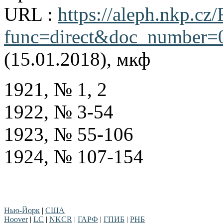
URL :
https://aleph.nkp.cz/
func=direct&doc_number
(15.01.2018), мкф
1921, № 1, 2
1922, № 3-54
1923, № 55-106
1924, № 107-154
Нью-Йорк
|
США
Hoover
|
LC
|
NKCR
|
ГАРФ
|
ГПИБ
|
РНБ