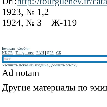
Url:
http://tourguenev.fr/cat
1923, № 1,2
1924, № 3 Ж-119
Белград
|
Сербия
NKCR
|
Tourguenev
|
БАН
|
ДРЗ
|
СБ
Уточнить
Добавить издание
Добавить ссылку
Ad notam
Другие материалы по эмиг
www.emigrantika.ru