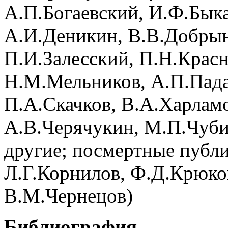
А.П.Богаевский, И.Ф.Быка
А.И.Деникин, В.В.Добрын
П.И.Залесский, П.Н.Крас
Н.М.Мельников, А.П.Пада
П.А.Скачков, В.А.Харламо
А.В.Черячукин, М.П.Чуби
другие; посмертные публ
Л.Г.Корнилов, Ф.Д.Крюков
В.М.Чернецов)
Библиография