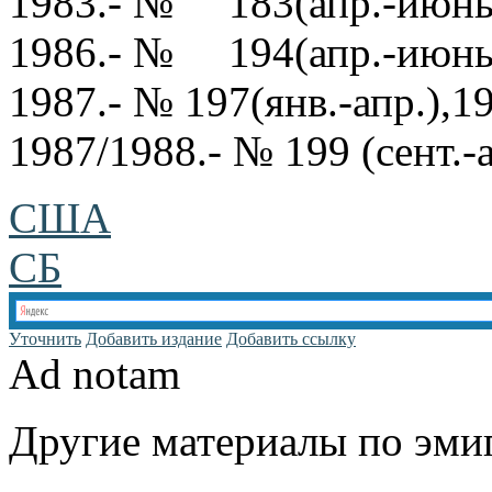
1983.- № 183(апр.-июнь
1986.- № 194(апр.-июнь
1987.- № 197(янв.-апр.),19
1987/1988.- № 199 (сент.-а
США
СБ
Уточнить
Добавить издание
Добавить ссылку
Ad notam
Другие материалы по эмиг
www.emigrantika.ru