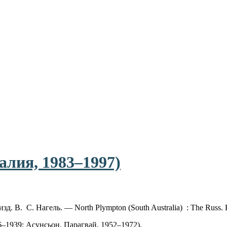
алия, 1983–1997)
зд. В. С. Нагель. — North Plympton (South Australia) : The Russ.
6–1939; Асунсьон, Парагвай, 1952–1972).