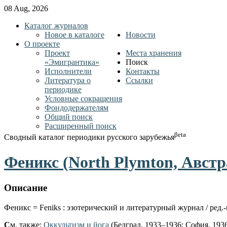
08 Aug, 2026
Каталог журналов
Новое в каталоге
Новости
О проекте
Проект
Места хранения
«Эмигрантика»
Поиск
Исполнители
Контакты
Литература о
Ссылки
периодике
Условные сокращения
Фондодержателям
Общий поиск
Расширенный поиск
βeta
Сводный каталог периодики русского зарубежья
Феникс (North Plymton, Австр
Описание
Феникс = Feniks : эзотерический и литературный журнал / ред.-и
С
м. также:
Оккультизм и йога
(Белград, 1933–1936; София, 193