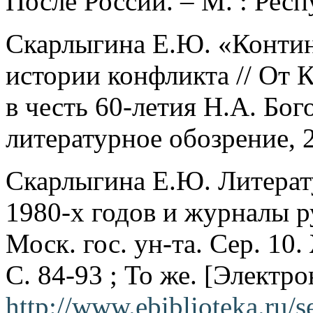
После России. – М. : Респ
Скарлыгина Е.Ю. «Контин
истории конфликта // От
в честь 60-летия Н.А. Бог
литературное обозрение, 
Скарлыгина Е.Ю. Литерат
1980-х годов и журналы р
Моск. гос. ун-та. Сер. 10.
C. 84-93 ; То же. [Электр
http://www.ebiblioteka.ru/se