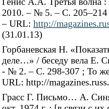
Генис А.А. Третья волна :
2010. – № 5. – С. 205–214
– URL:
http://magazines.ru
(31.01.13)
Горбаневская Н. «Показат
деле…» / беседу вела Е. Ск
- № 2. – С. 298-307 ; То 
URL: http://magazines.russ
Грасс Г. Письмо… А. Син
окт. 1974 г. : [в связи с 