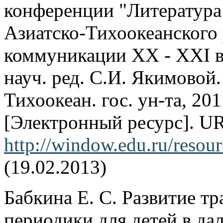
конференции "Литература
Азиатско-Тихоокеанского
коммуникации XX - XXI вв.
науч. ред. С.И. Якимовой.
Тихоокеан. гос. ун-та, 201
[Электронный ресурс]. U
http://window.edu.ru/resou
(19.02.2013)
Бабкина Е. С. Развитие т
периодики для детей в да