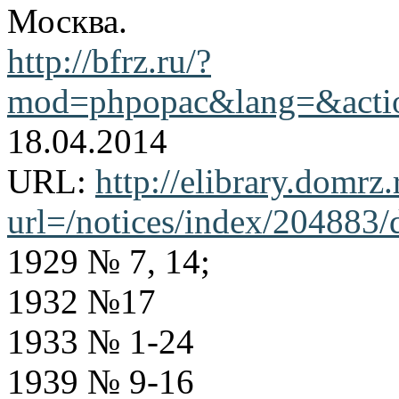
Москва.
http://bfrz.ru/?
mod=phpopac&lang=&action
18.04.2014
URL:
http://elibrary.domrz
url=/notices/index/204883/
1929 № 7, 14;
1932 №17
1933 № 1-24
1939 № 9-16