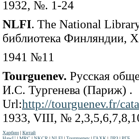
1932, №. 1-24
NLFI
. The National Libra
библиотека Финляндии, Х
1941 №11
Tourguenev.
Русская обще
И.С. Тургенева (Париж) .
Url:
http://tourguenev.fr/cat
1933, VIII, № 2,3,5,6,7,
Харбин
|
Китай
HawU
|
MRC
|
NKCR
|
NLFI
|
Tourguenev
|
ГАХК
|
ДРЗ
|
РГБ