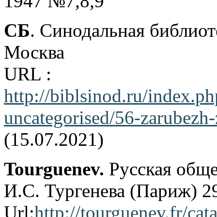
1947 №7,8,9
СБ
. Синодальная библиот
Москва
URL :
http://biblsinod.ru/i
uncategorised/56-zarubezh-
(15.07.2021)
Tourguenev.
Русская обще
И.С. Тургенева (Париж) 2
Url:
http://tourguenev.fr/cat