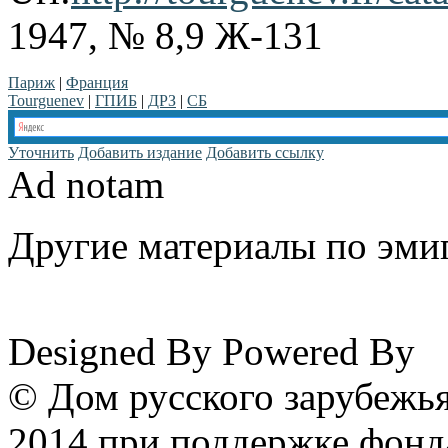
1947, № 8,9 Ж-131
Париж
|
Франция
Tourguenev
|
ГПИБ
|
ДРЗ
|
СБ
Уточнить
Добавить издание
Добавить ссылку
Ad notam
Другие материалы по эмиг
www.emigrantika.ru
Designed By
Powered By
© Дом русского зарубежья
2014 при поддержке фонд