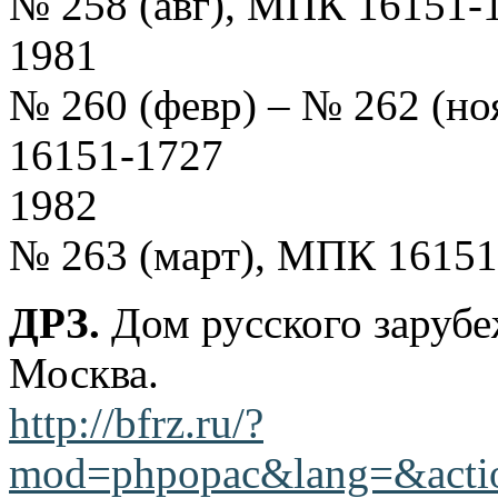
№ 258 (авг), МПК 16151-
1981
№ 260 (февр) – № 262 (н
16151-1727
1982
№ 263 (март), МПК 16151
ДРЗ.
Дом русского зарубе
Москва.
http://bfrz.ru/?
mod=phpopac&lang=&action