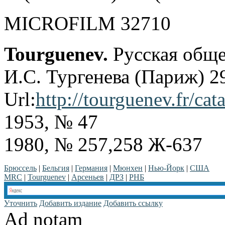
MICROFILM 32710
Tourguenev.
Русская обще
И.С. Тургенева (Париж) 2
Url:
http://tourguenev.fr/cat
1953, № 47
1980, № 257,258 Ж-637
Брюссель
|
Бельгия
|
Германия
|
Мюнхен
|
Нью-Йорк
|
США
MRC
|
Tourguenev
|
Арсеньев
|
ДРЗ
|
РНБ
Уточнить
Добавить издание
Добавить ссылку
Ad notam