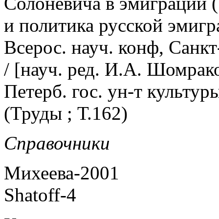
Солоневича в эмиграции (1
и политика русской эмигра
Всерос. науч. конф, Санкт
/ [науч. ред. И.А. Шомрако
Петерб. гос. ун-т культуры
(Труды ; Т.162)
Справочники
Михеева-2001
Shatoff-4