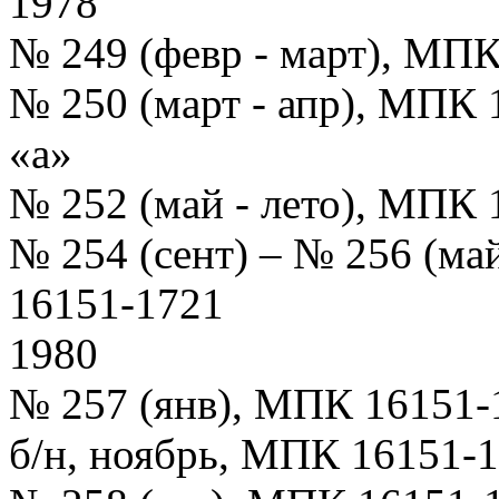
1978
№ 249 (февр - март), МП
№ 250 (март - апр), МПК
«а»
№ 252 (май - лето), МПК 
№ 254 (сент) – № 256 (м
16151-1721
1980
№ 257 (янв), МПК 16151-
б/н, ноябрь, МПК 16151-1