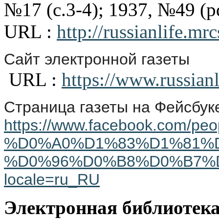
№17 (с.3-4); 1937, №49 (p
URL :
http://russianlife.mr
Сайт электронной газеты
URL :
https://www.russianl
Страница газеты на Фейсбук
https://www.facebook.co
%D0%A0%D1%83%D1%81%
%D0%96%D0%B8%D0%B7%D0
locale=ru_RU
Электронная библиотек