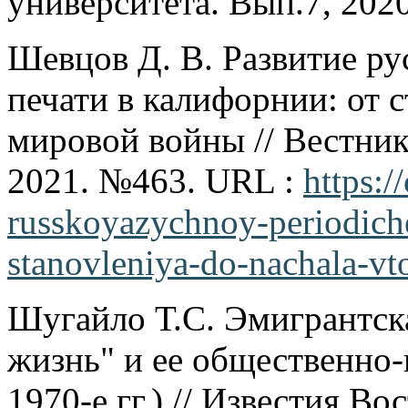
университета. Вып.7, 2020
Шевцов Д. В. Развитие р
печати в калифорнии: от 
мировой войны // Вестник 
2021. №463. URL :
https:/
russkoyazychnoy-periodiche
stanovleniya-do-nachala-v
Шугайло Т.С. Эмигрантск
жизнь" и ее общественно-
1970-е гг.) // Известия Во