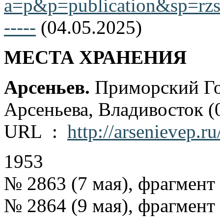
a=p&p=publication&sp=rzsf
-----
(04.05.2025)
МЕСТА ХРАНЕНИЯ
Арсеньев.
Приморский Го
Арсеньева, Владивосток (
URL :
http://arsenievep.ru
1953
№ 2863 (7 мая), фрагмент 
№ 2864 (9 мая), фрагмент 