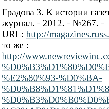
Градова З. К истории газе
журнал. - 2012. - №267. -
URL:
http://magazines.rus
то же :
http://www.newreviewi
%D0%B3%D1%80%D0%
%E2%80%93-%D0%BA-
%D0%B8%D1%81%D1%8
%D0%B3%D0%B0%D0%B