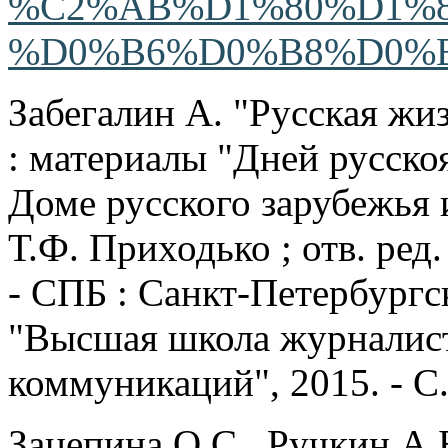
%C2%AB%D1%80%D1%8
%D0%B6%D0%B8%D0%
Забегалин А. "Русская жи
: материалы "Дней русск
Доме русского зарубежья 
Т.Ф. Приходько ; отв. ред
- СПБ : Санкт-Петербургск
"Высшая школа журналис
коммуникаций", 2015. - С.
Зацепина О.С., Ручкин А.