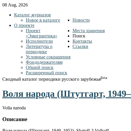
08 Aug, 2026
Каталог журналов
Новое в каталоге
Новости
О проекте
Проект
Места хранения
«Эмигрантика»
Поиск
Исполнители
Контакты
Литература о
Ссылки
периодике
Условные сокращения
Фондодержателям
Общий поиск
Расширенный поиск
βeta
Сводный каталог периодики русского зарубежья
Воля народа (Штутгарт, 1949–
Volia naroda
Описание
Воля народа (Штутгарт, 1949–1953). Shatoff-3 Volkoff