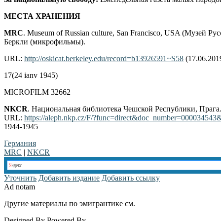
МЕСТА ХРАНЕНИЯ
MRC
. Museum of Russian culture, San Francisco, USA (Музей
Беркли (микрофильмы).
URL:
http://oskicat.berkeley.edu/record=b13926591~S58
(17.06.201
17(24 ianv 1945)
MICROFILM 32662
NKCR
. Национальная библиотека Чешской Республики, Прага
URL:
https://aleph.nkp.cz/F/?func=direct&doc_number=00003454
1944-1945
Германия
MRC
|
NKCR
Уточнить
Добавить издание
Добавить ссылку
Ad notam
Другие материалы по эмигрантике см.
www.emigrantika.ru
Designed By
Powered By