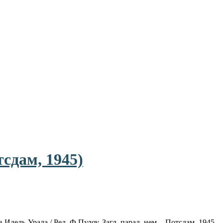
сдам, 1945)
Идель-Урала / Ред. Ф.Пулоу. Загл. парад, нем. - Потсдам, 1945