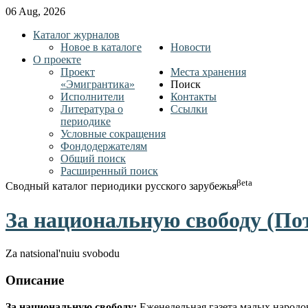
06 Aug, 2026
Каталог журналов
Новое в каталоге
Новости
О проекте
Проект
Места хранения
«Эмигрантика»
Поиск
Исполнители
Контакты
Литература о
Ссылки
периодике
Условные сокращения
Фондодержателям
Общий поиск
Расширенный поиск
βeta
Сводный каталог периодики русского зарубежья
За национальную свободу (Пот
Za natsional'nuiu svobodu
Описание
За национальную свободу:
Еженедельная газета малых народов 